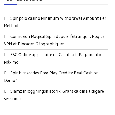
i
u
n
Spinpolo casino Minimum Withdrawal Amount Per
t
Method
u
k
Connexion Magical Spin depuis l’étranger : Règles
:
VPN et Blocages Géographiques
ESC Online app Limite de Cashback: Pagamento
Máximo
Spinbitnzcodes Free Play Credits: Real Cash or
Demo?
Slamz Inloggningshistorik: Granska dina tidigare
sessioner