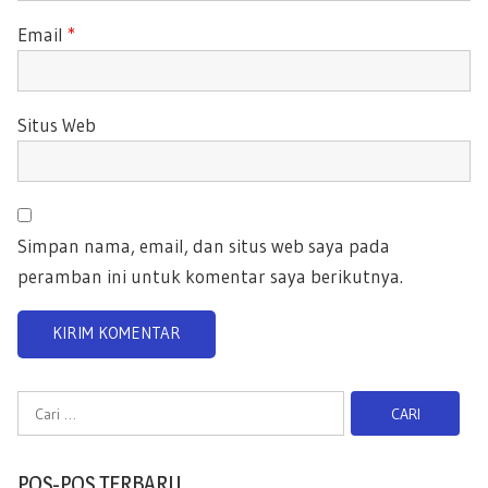
Email
*
Situs Web
Simpan nama, email, dan situs web saya pada
peramban ini untuk komentar saya berikutnya.
C
a
r
POS-POS TERBARU