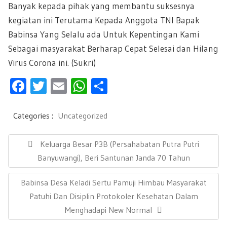
Banyak kepada pihak yang membantu suksesnya
kegiatan ini Terutama Kepada Anggota TNI Bapak
Babinsa Yang Selalu ada Untuk Kepentingan Kami
Sebagai masyarakat Berharap Cepat Selesai dan Hilang
Virus Corona ini. (Sukri)
F
T
E
W
S
ac
wi
m
h
h
e
tt
ail
at
ar
Categories :
Uncategorized
b
er
s
e
N
a
P
Keluarga Besar P3B (Persahabatan Putra Putri
oo
A
v
R
Banyuwangi), Beri Santunan Janda 70 Tahun
k
p
i
E
g
p
N
Babinsa Desa Keladi Sertu Pamuji Himbau Masyarakat
a
V
s
E
Patuhi Dan Disiplin Protokoler Kesehatan Dalam
I
i
X
Menghadapi New Normal
O
p
T
U