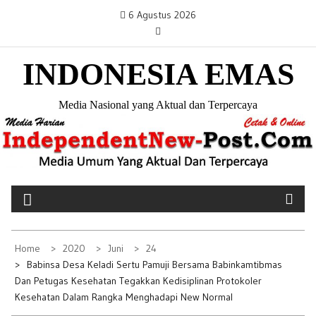
S
6 Agustus 2026
k
i
INDONESIA EMAS
p
t
o
Media Nasional yang Aktual dan Terpercaya
c
o
n
t
e
n
t
Home
2020
Juni
24
Babinsa Desa Keladi Sertu Pamuji Bersama Babinkamtibmas
Dan Petugas Kesehatan Tegakkan Kedisiplinan Protokoler
Kesehatan Dalam Rangka Menghadapi New Normal