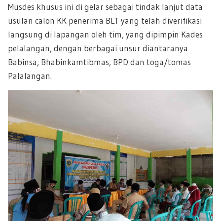
Musdes khusus ini di gelar sebagai tindak lanjut data
usulan calon KK penerima BLT yang telah diverifikasi
langsung di lapangan oleh tim, yang dipimpin Kades
pelalangan, dengan berbagai unsur diantaranya
Babinsa, Bhabinkamtibmas, BPD dan toga/tomas
Palalangan.