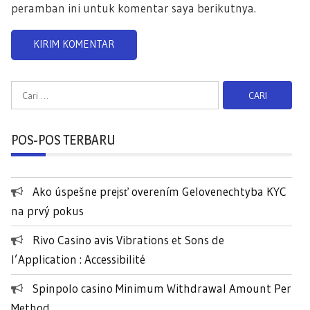
peramban ini untuk komentar saya berikutnya.
C
a
r
POS-POS TERBARU
i
u
n
Ako úspešne prejsť overením Gelovenechtyba KYC
t
na prvý pokus
u
k
Rivo Casino avis Vibrations et Sons de
:
l’Application : Accessibilité
Spinpolo casino Minimum Withdrawal Amount Per
Method