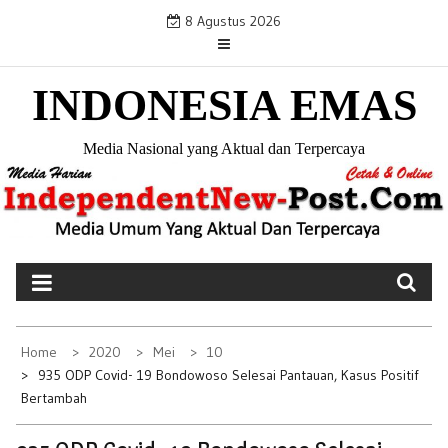
S
8 Agustus 2026
k
i
INDONESIA EMAS
p
t
o
Media Nasional yang Aktual dan Terpercaya
c
o
n
t
e
n
t
Home
2020
Mei
10
935 ODP Covid- 19 Bondowoso Selesai Pantauan, Kasus Positif
Bertambah