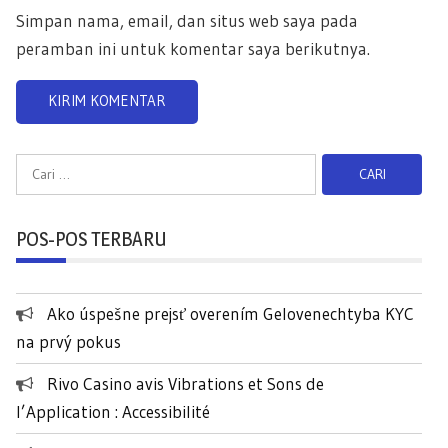
Simpan nama, email, dan situs web saya pada
peramban ini untuk komentar saya berikutnya.
C
a
r
POS-POS TERBARU
i
u
n
Ako úspešne prejsť overením Gelovenechtyba KYC
t
na prvý pokus
u
k
Rivo Casino avis Vibrations et Sons de
:
l’Application : Accessibilité