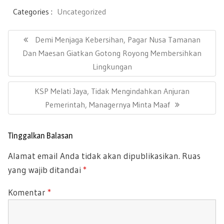
e
tt
ail
at
ar
Categories :
Uncategorized
b
er
s
e
N
a
P
Demi Menjaga Kebersihan, Pagar Nusa Tamanan
oo
A
v
R
Dan Maesan Giatkan Gotong Royong Membersihkan
k
p
i
E
Lingkungan
g
p
a
V
s
N
KSP Melati Jaya, Tidak Mengindahkan Anjuran
I
i
E
Pemerintah, Managernya Minta Maaf
O
p
X
U
o
T
s
S
Tinggalkan Balasan
P
P
Alamat email Anda tidak akan dipublikasikan.
Ruas
O
O
yang wajib ditandai
*
S
S
T
T
Komentar
*
:
: