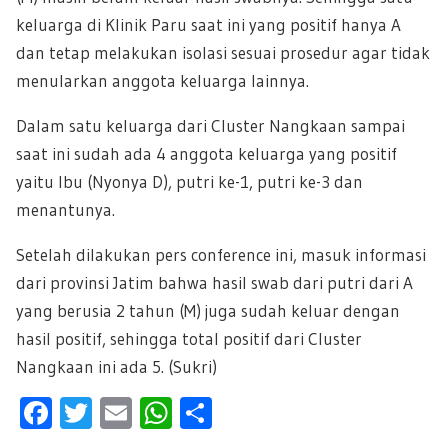
keluarga di Klinik Paru saat ini yang positif hanya A
dan tetap melakukan isolasi sesuai prosedur agar tidak
menularkan anggota keluarga lainnya.
Dalam satu keluarga dari Cluster Nangkaan sampai
saat ini sudah ada 4 anggota keluarga yang positif
yaitu Ibu (Nyonya D), putri ke-1, putri ke-3 dan
menantunya.
Setelah dilakukan pers conference ini, masuk informasi
dari provinsi Jatim bahwa hasil swab dari putri dari A
yang berusia 2 tahun (M) juga sudah keluar dengan
hasil positif, sehingga total positif dari Cluster
Nangkaan ini ada 5. (Sukri)
F
T
E
W
S
ac
wi
m
h
h