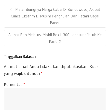
b
er
s
e
N
a
P
Melambungnya Harga Cabai Di Bondowoso, Akibat
oo
A
v
R
Cuaca Ekstrim Di Musim Penghujan Dan Petani Gagal
k
p
i
E
Panen
g
p
a
V
s
N
Akibat Ban Meletus, Mobil Box L 300 Langsung Jatuh Ke
I
i
E
Parit
O
p
X
U
o
T
s
S
Tinggalkan Balasan
P
P
Alamat email Anda tidak akan dipublikasikan.
Ruas
O
O
yang wajib ditandai
*
S
S
T
T
Komentar
*
:
: