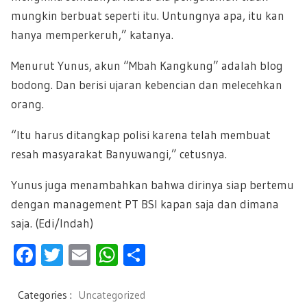
mungkin berbuat seperti itu. Untungnya apa, itu kan
hanya memperkeruh,” katanya.
Menurut Yunus, akun “Mbah Kangkung” adalah blog
bodong. Dan berisi ujaran kebencian dan melecehkan
orang.
“Itu harus ditangkap polisi karena telah membuat
resah masyarakat Banyuwangi,” cetusnya.
Yunus juga menambahkan bahwa dirinya siap bertemu
dengan management PT BSI kapan saja dan dimana
saja. (Edi/Indah)
F
T
E
W
S
ac
wi
m
h
h
e
tt
ail
at
ar
Categories :
Uncategorized