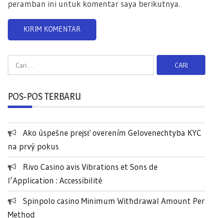
peramban ini untuk komentar saya berikutnya.
C
a
r
POS-POS TERBARU
i
u
n
Ako úspešne prejsť overením Gelovenechtyba KYC
t
na prvý pokus
u
k
Rivo Casino avis Vibrations et Sons de
:
l’Application : Accessibilité
Spinpolo casino Minimum Withdrawal Amount Per
Method