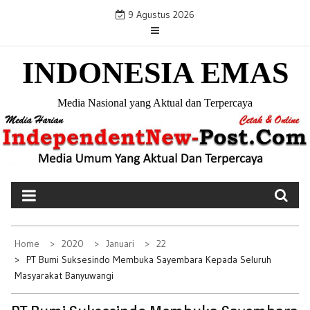
S
9 Agustus 2026
k
i
INDONESIA EMAS
p
t
o
Media Nasional yang Aktual dan Terpercaya
c
o
n
t
e
n
t
Home
2020
Januari
22
PT Bumi Suksesindo Membuka Sayembara Kepada Seluruh
Masyarakat Banyuwangi