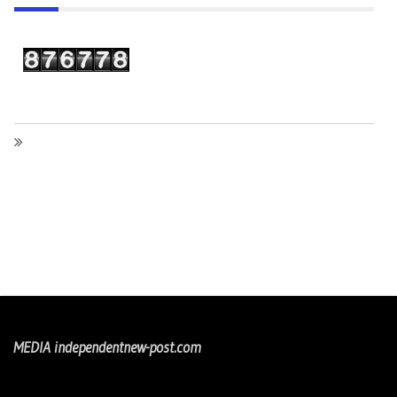
MEDIA independentnew-post.com