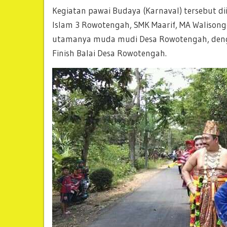
Kegiatan pawai Budaya (Karnaval) tersebut di
Islam 3 Rowotengah, SMK Maarif, MA Walisong
utamanya muda mudi Desa Rowotengah, denga
Finish Balai Desa Rowotengah.