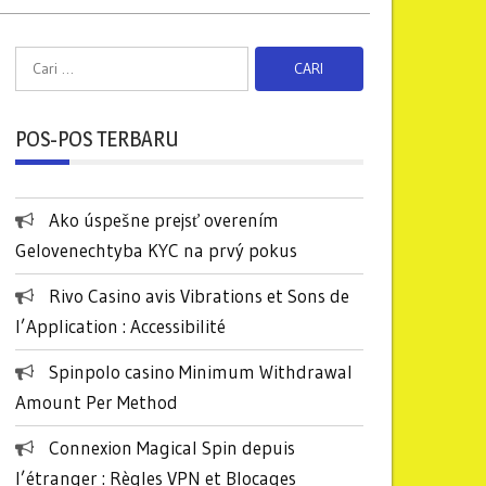
C
a
r
POS-POS TERBARU
i
u
n
Ako úspešne prejsť overením
t
Gelovenechtyba KYC na prvý pokus
u
k
Rivo Casino avis Vibrations et Sons de
:
l’Application : Accessibilité
Spinpolo casino Minimum Withdrawal
Amount Per Method
Connexion Magical Spin depuis
l’étranger : Règles VPN et Blocages