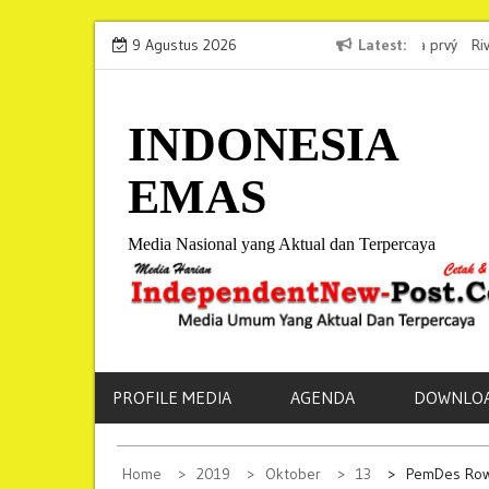
S
Ako úspešne prejsť overením Gelovenechtyba KYC na prvý
9 Agustus 2026
Latest
Rivo Casi
k
pokus
Accessibi
i
p
INDONESIA
t
EMAS
o
c
o
Media Nasional yang Aktual dan Terpercaya
n
t
e
n
t
PROFILE MEDIA
AGENDA
DOWNLO
Home
2019
Oktober
13
PemDes Rowo