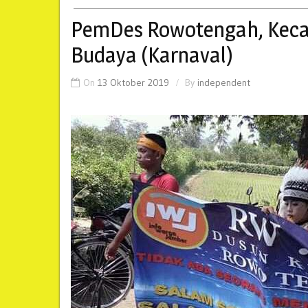
PemDes Rowotengah, Keca
Budaya (Karnaval)
On
13 Oktober 2019
By
independent