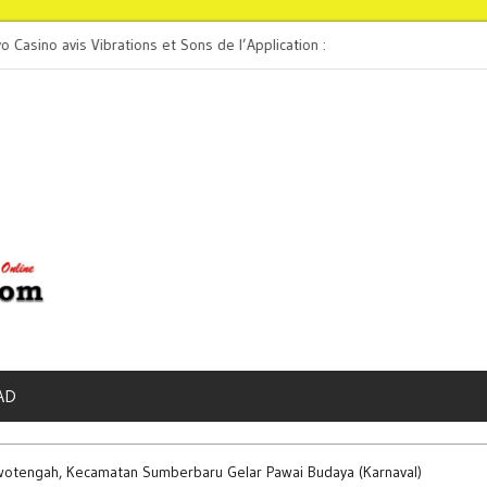
no avis Vibrations et Sons de l’Application :
Spinpolo casino Mini
lité
AD
tengah, Kecamatan Sumberbaru Gelar Pawai Budaya (Karnaval)