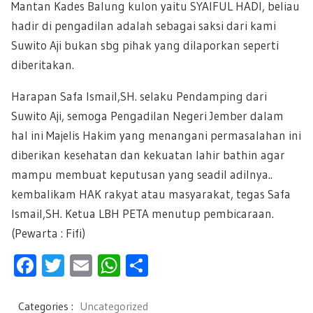
Mantan Kades Balung kulon yaitu SYAIFUL HADI, beliau
hadir di pengadilan adalah sebagai saksi dari kami
Suwito Aji bukan sbg pihak yang dilaporkan seperti
diberitakan.
Harapan Safa Ismail,SH. selaku Pendamping dari
Suwito Aji, semoga Pengadilan Negeri Jember dalam
hal ini Majelis Hakim yang menangani permasalahan ini
diberikan kesehatan dan kekuatan lahir bathin agar
mampu membuat keputusan yang seadil adilnya..
kembalikam HAK rakyat atau masyarakat, tegas Safa
Ismail,SH. Ketua LBH PETA menutup pembicaraan.
(Pewarta : Fifi)
F
T
E
W
S
ac
wi
m
h
h
e
tt
ail
at
ar
Categories :
Uncategorized