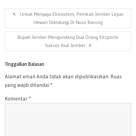
b
er
s
e
N
a
P
Untuk Menjaga Ekosistem, Pemkab Jember Lepas
oo
A
v
R
Hewan Dilindungi Di Nuso Barong
k
p
i
E
g
p
N
Bupati Jember Mengundang Dua Orang Eksportir
a
V
s
E
Sukses Asal Jember
I
i
X
O
p
T
U
o
Tinggalkan Balasan
P
s
S
Alamat email Anda tidak akan dipublikasikan.
Ruas
O
P
yang wajib ditandai
*
S
O
T
S
Komentar
*
:
T
: