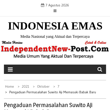
S
7 Agustus 2026
k
i
INDONESIA EMAS
p
t
o
Media Nasional yang Aktual dan Terpercaya
c
o
n
t
e
n
t
Home
2021
Oktober
7
Pengaduan Permasalahan Suwito Aji Memasuki Babak Baru
Pengaduan Permasalahan Suwito Aji