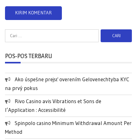
C
a
r
POS-POS TERBARU
i
u
n
Ako úspešne prejsť overením Gelovenechtyba KYC
t
na prvý pokus
u
k
Rivo Casino avis Vibrations et Sons de
:
l’Application : Accessibilité
Spinpolo casino Minimum Withdrawal Amount Per
Method